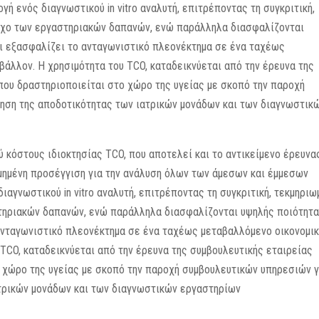
ή ενός διαγνωστικού in vitro αναλυτή, επιτρέποντας τη συγκριτική,
γχο των εργαστηριακών δαπανών, ενώ παράλληλα διασφαλίζονται
 εξασφαλίζει το ανταγωνιστικό πλεονέκτημα σε ένα ταχέως
βάλλον. Η χρησιμότητα του TCO, καταδεικνύεται από την έρευνα της
 που δραστηριοποιείται στο χώρο της υγείας με σκοπό την παροχή
ίηση της αποδοτικότητας των ιατρικών μονάδων και των διαγνωστικ
 κόστους ιδιοκτησίας TCO, που αποτελεί και το αντικείμενο έρευνα
μημένη προσέγγιση για την ανάλυση όλων των άμεσων και έμμεσων
ιαγνωστικού in vitro αναλυτή, επιτρέποντας τη συγκριτική, τεκμηριω
τηριακών δαπανών, ενώ παράλληλα διασφαλίζονται υψηλής ποιότητ
νταγωνιστικό πλεονέκτημα σε ένα ταχέως μεταβαλλόμενο οικονομι
 TCO, καταδεικνύεται από την έρευνα της συμβουλευτικής εταιρείας
το χώρο της υγείας με σκοπό την παροχή συμβουλευτικών υπηρεσιών γ
ατρικών μονάδων και των διαγνωστικών εργαστηρίων