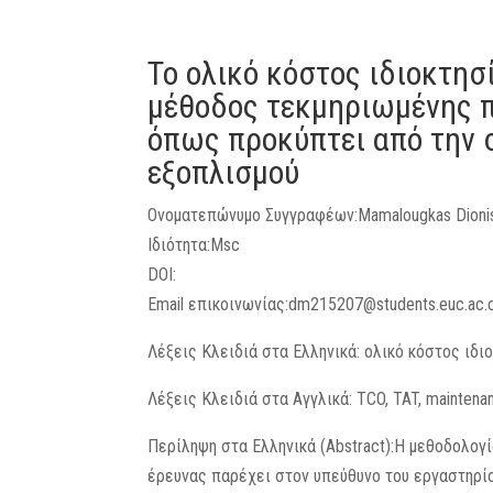
Το ολικό κόστος ιδιοκτησί
μέθοδος τεκμηριωμένης π
όπως προκύπτει από την σ
εξοπλισμού
Ονοματεπώνυμο Συγγραφέων:Mamalougkas Dionisi
Ιδιότητα:Msc
DOI:
Email επικοινωνίας:dm215207@students.euc.ac.
Λέξεις Κλειδιά στα Ελληνικά: ολικό κόστος ιδ
Λέξεις Κλειδιά στα Αγγλικά: TCO, TAT, maintenanc
Περίληψη στα Ελληνικά (Abstract):H μεθοδολογί
έρευνας παρέχει στον υπεύθυνο του εργαστηρίο