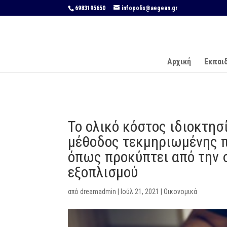
6983195650
infopolis@aegean.gr
Αρχική
Εκπαι
Το ολικό κόστος ιδιοκτησί
μέθοδος τεκμηριωμένης π
όπως προκύπτει από την σ
εξοπλισμού
από
dreamadmin
|
Ιούλ 21, 2021
|
Οικονομικά