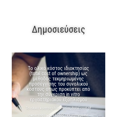
Δημοσιεύσεις
Το ολικό κόστος ιδιοκτησίας
(total cost of ownership) ως
μέθοδος τεκμηριωμένης
προσέγγισης του συνολικού
κόστους όπως προκύπτει από
την σύγκριση in vitro
εργαστηριακού εξοπλισμού
Το ολικό κόστος ιδιοκτησίας (total cost of
ownership) ως μέθοδος τεκμηριωμένης