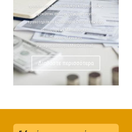
προσέγγισης του συνολικού κόστους όπως
προκύπτει από την σύγκριση in vitro
εργαστηριακού εξοπλισμού Ονοματεπώνυμο
Συγγραφέων:Mamalougkas
Dionisios,Tzavaras
PanagiotisΙδιότητα:MscDOI:Email...
Διαβάστε περισσότερα