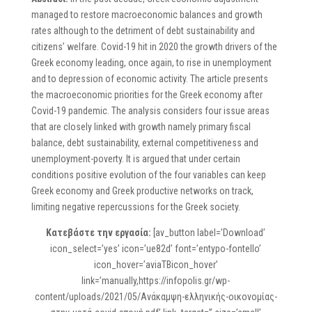
managed to restore macroeconomic balances and growth
rates although to the detriment of debt sustainability and
citizens’ welfare. Covid-19 hit in 2020 the growth drivers of the
Greek economy leading, once again, to rise in unemployment
and to depression of economic activity. The article presents
the macroeconomic priorities for the Greek economy after
Covid-19 pandemic. The analysis considers four issue areas
that are closely linked with growth namely primary fiscal
balance, debt sustainability, external competitiveness and
unemployment-poverty. It is argued that under certain
conditions positive evolution of the four variables can keep
Greek economy and Greek productive networks on track,
limiting negative repercussions for the Greek society.
Κατεβάστε την εργασία:
[av_button label=’Download’
icon_select=’yes’ icon=’ue82d’ font=’entypo-fontello’
icon_hover=’aviaTBicon_hover’
link=’manually,https://infopolis.gr/wp-
content/uploads/2021/05/Ανάκαμψη-ελληνικής-οικονομίας-