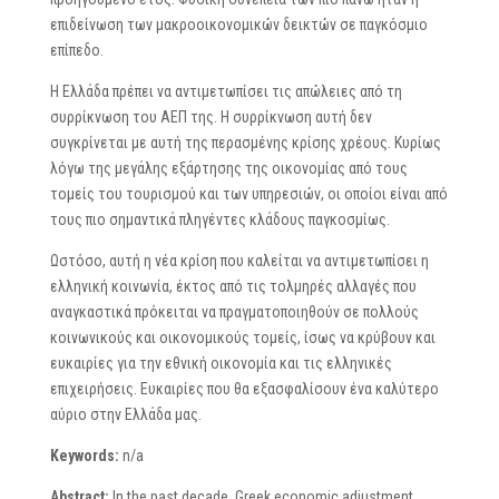
επιδείνωση των μακροοικονομικών δεικτών σε παγκόσμιο
επίπεδο.
Η Ελλάδα πρέπει να αντιμετωπίσει τις απώλειες από τη
συρρίκνωση του ΑΕΠ της. Η συρρίκνωση αυτή δεν
συγκρίνεται με αυτή της περασμένης κρίσης χρέους. Κυρίως
λόγω της μεγάλης εξάρτησης της οικονομίας από τους
τομείς του τουρισμού και των υπηρεσιών, οι οποίοι είναι από
τους πιο σημαντικά πληγέντες κλάδους παγκοσμίως.
Ωστόσο, αυτή η νέα κρίση που καλείται να αντιμετωπίσει η
ελληνική κοινωνία, έκτος από τις τολμηρές αλλαγές που
αναγκαστικά πρόκειται να πραγματοποιηθούν σε πολλούς
κοινωνικούς και οικονομικούς τομείς, ίσως να κρύβουν και
ευκαιρίες για την εθνική οικονομία και τις ελληνικές
επιχειρήσεις. Ευκαιρίες που θα εξασφαλίσουν ένα καλύτερο
αύριο στην Ελλάδα μας.
Keywords:
n/a
Abstract:
In the past decade, Greek economic adjustment