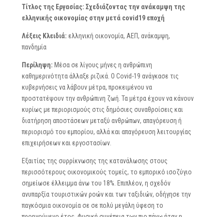
Τίτλος της Εργασίας:
Σχεδιάζοντας την ανάκαμψη της
ελληνικής οικονομίας στην μετά covid19 εποχή
Λέξεις Κλειδιά:
ελληνική οικονομία, ΑΕΠ, ανάκαμψη,
πανδημία
Περίληψη:
Μέσα σε λίγους μήνες η ανθρώπινη
καθημερινότητα άλλαξε ριζικά. Ο Covid-19 ανάγκασε τις
κυβερνήσεις να λάβουν μέτρα, προκειμένου να
προστατέψουν την ανθρώπινη ζωή. Τα μέτρα έχουν να κάνουν
κυρίως με περιορισμούς στις δημόσιες συναθροίσεις και
διατήρηση αποστάσεων μεταξύ ανθρώπων, απαγόρευση ή
περιορισμό του εμπορίου, αλλά και απαγόρευση λειτουργίας
επιχειρήσεων και εργοστασίων.
Εξαιτίας της συρρίκνωσης της κατανάλωσης στους
περισσότερους οικονομικούς τομείς, το εμπορικό ισοζύγιο
σημείωσε έλλειμμα άνω του 18%. Επιπλέον, η σχεδόν
ανυπαρξία τουριστικών ροών και των ταξιδιών, οδήγησε την
παγκόσμια οικονομία σε σε πολύ μεγάλη ύφεση το
προηγούμενο έτος. Φυσική συνέπεια των πιο πάνω ήταν η