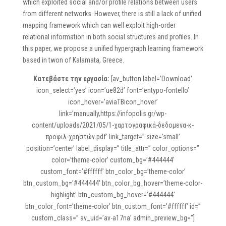
which exploited social and/or profile relations between users
from different networks. However, there is still a lack of unified
mapping framework which can well exploit high-order
relational information in both social structures and profiles. In
this paper, we propose a unified hypergraph learning framework
based in twon of Kalamata, Greece.
Κατεβάστε την εργασία:
[av_button label=’Download’
icon_select=’yes’ icon=’ue82d’ font=’entypo-fontello’
icon_hover=’aviaTBicon_hover’
link=’manually,https://infopolis.gr/wp-
content/uploads/2021/05/1-χαρτογραφικά-δεδομενα-κ-
προφιλ-χρηστών.pdf’ link_target=” size=’small’
position=’center’ label_display=” title_attr=” color_options=”
color=’theme-color’ custom_bg=’#444444′
custom_font=’#ffffff’ btn_color_bg=’theme-color’
btn_custom_bg=’#444444′ btn_color_bg_hover=’theme-color-
highlight’ btn_custom_bg_hover=’#444444′
btn_color_font=’theme-color’ btn_custom_font=’#ffffff’ id=”
custom_class=” av_uid=’av-a17na’ admin_preview_bg=”]