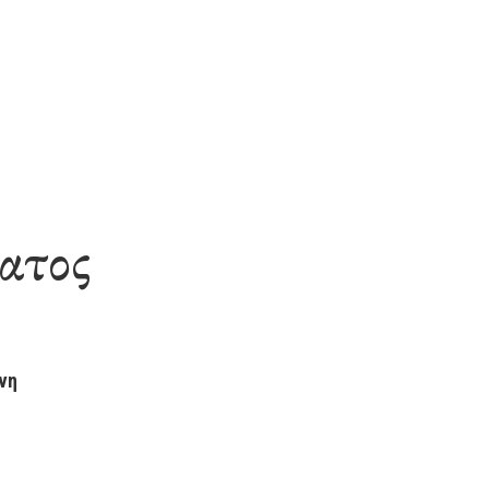
ατος
νη
η